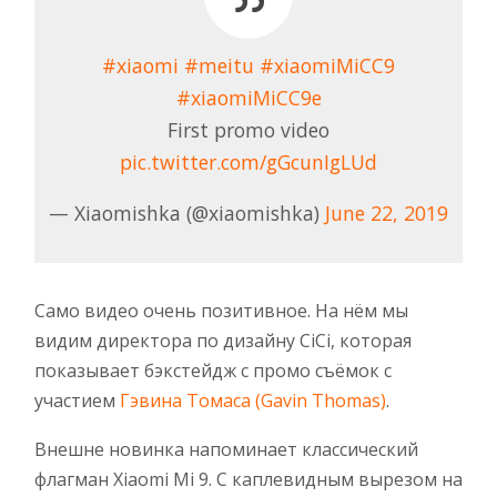
#xiaomi
#meitu
#xiaomiMiCC9
#xiaomiMiCC9e
First promo video
pic.twitter.com/gGcunIgLUd
— Xiaomishka (@xiaomishka)
June 22, 2019
Само видео очень позитивное. На нём мы
видим директора по дизайну СiCi, которая
показывает бэкстейдж с промо съёмок с
участием
Гэвина Томаса (Gavin Thomas)
.
Внешне новинка напоминает классический
флагман Xiaomi Mi 9. С каплевидным вырезом на