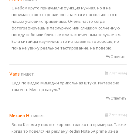
С небом круто придумали! функция нужная, но я не
понимаю, как это реализовывается и насколько это в
наших условиях применимо. Очень часто когда
фотографируешь в пасмурную или слишком солнечную
погоду небо или блеклым или засвеченным получается.
Если китайцы научились это исправлять то хорошо, но
пока не увижу реальное тестирование, не поверю.
Ответить
7 лет назад
Vans
пишет:
Судя по видео Мимоджи прикольная штука. Интересно
там есть Мистер какуль?
Ответить
7 лет назад
Михаил Н.
пишет:
Знаю Ксяоми у них все хорошо только на примерах. Также
когда то повелся на рекламу Redmi Note 5A prime из-за