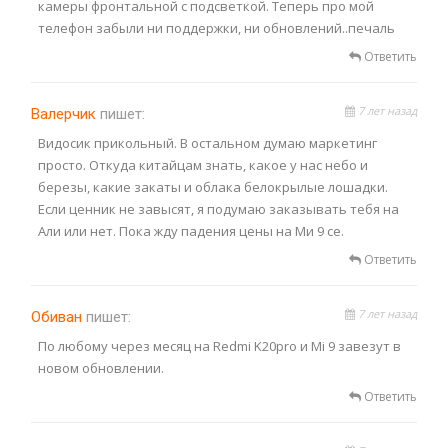
камеры фронтальной с подсветкой. Теперь про мой
телефон забыли ни поддержки, ни обновлений..печаль
Ответить
7 лет назад
Валерчик
пишет:
Видосик прикольный. В остальном думаю маркетинг
просто. Откуда китайцам знать, какое у нас небо и
березы, какие закаты и облака белокрылые лошадки.
Если ценник не завысят, я подумаю заказывать тебя на
Али или нет. Пока жду падения цены на Ми 9 се.
Ответить
7 лет назад
Обиван
пишет:
По любому через месяц на Redmi K20pro и Mi 9 завезут в
новом обновлении.
Ответить