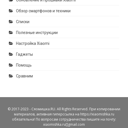
Обновление и прошивки Xiaomi
Обзор смартфонов и техники
Списки
Полезные инструкции
Настройка Xiaomi
Гаджеты
Помощь
Сравним
© 2017-2023 - Сяомишка.RU. All Rights Reserved. При копировании
материалов, активная гиперссылка на https://xiaomishka.ru
обязательна! По вопросам сотрудничества пишите на почту:
xiaomishka.ru[]gmail.com