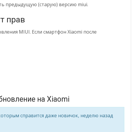
ть предыдущую (старую) версию miui.
т прав
вления MIUI. Если смартфон Xiaomi после
бновление на Xiaomi
которым справится даже новичок, неделю назад