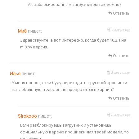
А с заблокированным загрузчиком так можно?
Ответить
7 лет назад
Ми8
пишет:
Здравствуйте, а вот интересно, когда будет 10.2.1 на
mi8 ру версия.
Ответить
8 лет назад
Илья
пишет:
У меня вопрос, если буду переходить с русской прошивки
на глобальную, телефон не превратится в кирпич?
Ответить
8 лет назад
SIrokooo
пишет:
Если разблокируешь загрузчик и установишь
официальную версию прошивки для твоей модели, то
не должен.