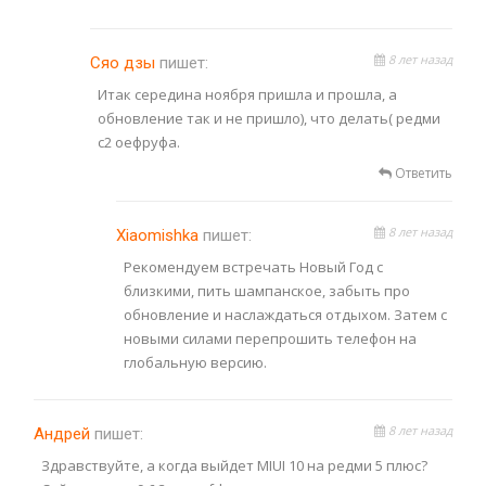
8 лет назад
Сяо дзы
пишет:
Итак середина ноября пришла и прошла, а
обновление так и не пришло), что делать( редми
с2 оефруфа.
Ответить
8 лет назад
Xiaomishka
пишет:
Рекомендуем встречать Новый Год с
близкими, пить шампанское, забыть про
обновление и наслаждаться отдыхом. Затем с
новыми силами перепрошить телефон на
глобальную версию.
8 лет назад
Андрей
пишет:
Здравствуйте, а когда выйдет MIUI 10 на редми 5 плюс?