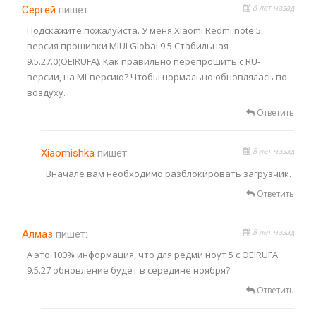
8 лет назад
Сергей
пишет:
Подскажите пожалуйста. У меня Xiaomi Redmi note 5,
версия прошивки MIUI Global 9.5 Стабильная
9.5.27.0(OEIRUFA). Как правильно перепрошить с RU-
версии, на MI-версию? Чтобы нормально обновлялась по
воздуху.
Ответить
8 лет назад
Xiaomishka
пишет:
Вначале вам необходимо разблокировать загрузчик.
Ответить
8 лет назад
Алмаз
пишет:
А это 100% информация, что для редми ноут 5 с OEIRUFA
9.5.27 обновление будет в середине ноября?
Ответить