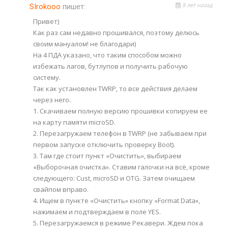
8 лет назад
SIrokooo
пишет:
Привет)
Как раз сам недавно прошивался, поэтому делюсь
своим мануалом! не благодари)
На 4 ПДА указано, что таким способом можно
избежать лагов, бутлупов и получить рабочую
систему.
Так как установлен TWRP, то все действия делаем
через него.
1. Скачиваем полную версию прошивки копируем ее
на карту памяти microSD.
2. Перезагружаем телефон в TWRP (не забываем при
первом запуске отключить проверку Boot).
3. Там где стоит пункт «Очистить», выбираем
«Выборочная очистка». Ставим галочки на всё, кроме
следующего: Cust, microSD и OTG. Затем очищаем
свайпом вправо.
4. Ищем в пункте «Очистить» кнопку «Format Data»,
нажимаем и подтверждаем в поле YES.
5. Перезагружаемся в режиме Рекавери. Ждем пока