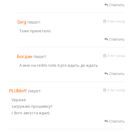
Ответить
8 лет назад
Serg
пишет:
Тоже прилетело.
Ответить
8 лет назад
Богдан
пишет:
А мне на redmi note 6 pro ждать до ждать
Ответить
8 лет назад
PLUMoff
пишет:
Уррааа
загружаю прошивку!!
с 8ого августа ждал)
Ответить