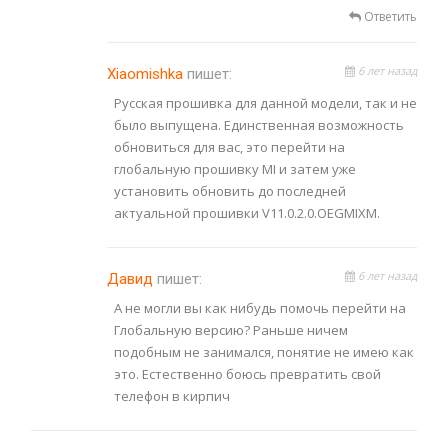
Ответить
6 лет назад
Xiaomishka
пишет:
Русская прошивка для данной модели, так и не
было выпущена. Единственная возможность
обновиться для вас, это перейти на
глобальную прошивку MI и затем уже
установить обновить до последней
актуальной прошивки V11.0.2.0.OEGMIXM.
6 лет назад
Давид
пишет:
А не могли вы как нибудь помочь перейти на
Глобальную версию? Раньше ничем
подобным не занимался, понятие не имею как
это. Естественно боюсь превратить свой
телефон в кирпич