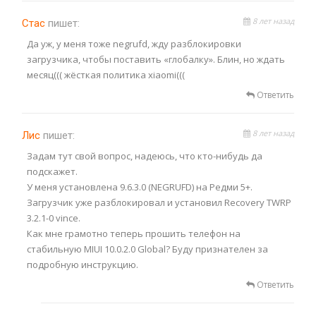
8 лет назад
Стас
пишет:
Да уж, у меня тоже negrufd, жду разблокировки
загрузчика, чтобы поставить «глобалку». Блин, но ждать
месяц((( жёсткая политика xiaomi(((
Ответить
8 лет назад
Лис
пишет:
Задам тут свой вопрос, надеюсь, что кто-нибудь да
подскажет.
У меня установлена 9.6.3.0 (NEGRUFD) на Редми 5+.
Загрузчик уже разблокировал и установил Recovery TWRP
3.2.1-0 vince.
Как мне грамотно теперь прошить телефон на
стабильную MIUI 10.0.2.0 Global? Буду признателен за
подробную инструкцию.
Ответить