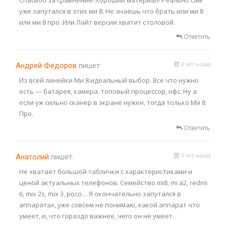
уже запутался в этих ми 8. Не знаешь что брать или ми 8
или ми 8 про. Или Лайт версии хватит с головой.
Ответить
8 лет назад
Андрей Фёдоров
пишет:
Из всей линейки Ми 8 идеальный выбор. Все что нужно
есть — батарея, камера, топовый процессор, нфс. Ну а
если уж сильно сканер в экране нужен, тогда только Ми 8
Про.
Ответить
8 лет назад
Анатолий
пишет:
Не хватает большой таблички с характеристиками и
ценой актуальных телефонов. Семейство mi8, mi a2, redmi
6, mix 2s, mix 3, poco… Я окончательно запутался в
аппаратах, уже совсем не понимаю, какой аппарат что
умеет, и, что гораздо важнее, чего он не умеет.