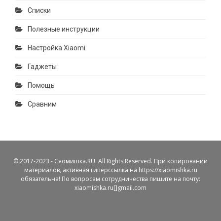
Списки
Полезные инструкции
Настройка Xiaomi
Гаджеты
Помощь
Сравним
© 2017-2023 - Сяомишка.RU. All Rights Reserved. При копировании
материалов, активная гиперссылка на https://xiaomishka.ru
обязательна! По вопросам сотрудничества пишите на почту:
xiaomishka.ru[]gmail.com