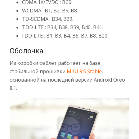
CDMA 1X/EVDO : BC0.
WCDMA : B1, B2, B5, B8.
TD-SCDMA : B34, B39.
TDD-LTE : B34, B38, B39, B40, B41.
FDD-LTE : B1, B3, B4, B5, B7, B8, B20.
Оболочка
Из коробки фаблет работает на базе
стабильной прошивки
MIUI 9.5 Stable
,
основанной на последней версии Android Oreo
8.1.