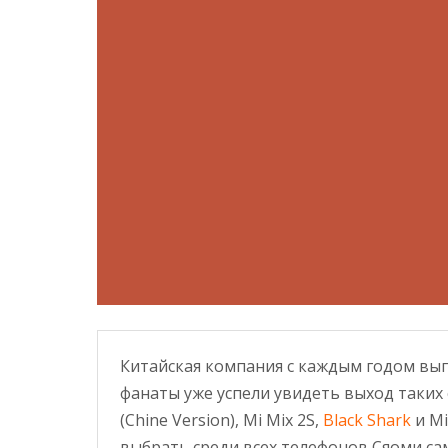
Китайская компания с каждым годом вып
фанаты уже успели увидеть выход таких с
(Chine Version), Mi Mix 2S,
Black Shark
и Mi
выбрать среди всех телефонов Сяоми с