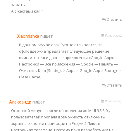
зажать
А с жестами как ?
Ответить
8 лет назад
Xiaomishka
пишет:
В данном случае если Гугл не отзывается, то
оф.поддержка предлагает следующее решение:
очистить кеш и данные приложения «Google App».
Настройки — Все приложения — Google — Память —
Очистить Кеш (Settings > Apps > Google App > Storage >
Clear Cache).
Ответить
8 лет назад
Александр
пишет:
Основной минус — после обновления до MIUI 9.5.3.0 у
пользователей пропала возможность отключить
экранные кнопки навигации на Редми 5 Плюс в
настройках телефона. Поэтому пока разработчики не