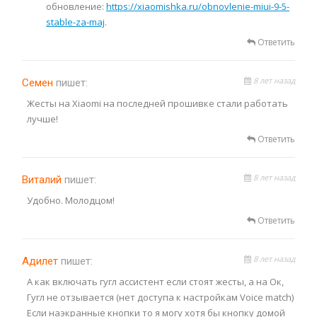
обновление:
https://xiaomishka.ru/obnovlenie-miui-9-5-
stable-za-maj
.
Ответить
8 лет назад
Семен
пишет:
Жесты на Xiaomi на последней прошивке стали работать
лучше!
Ответить
8 лет назад
Виталий
пишет:
Удобно. Молодцом!
Ответить
8 лет назад
Адилет
пишет:
А как включать гугл ассистент если стоят жесты, а на Ок,
Гугл не отзывается (нет доступа к настройкам Voice match)
Если наэкранные кнопки то я могу хотя бы кнопку домой