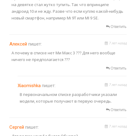
на девятке стал жутко тупить. Так что впринципе
андроид 10 и не жду. Разве что если куплю какой-нибудь
новый смартфон, например Mi 9T или MI 9 SE.
Ответить
7 лет назад
Алексей
пишет:
А почему в списке нет Ми Макс 3 ??? Для него вообще
ничего не предполагается ???
Ответить
7 лет назад
Xiaomishka
пишет:
В первоначальном списке разработчики указали
модели, которые получают в первую очередь.
Ответить
7 лет назад
Сергей
пишет:
Для редми ноут 5а будет Обнова?