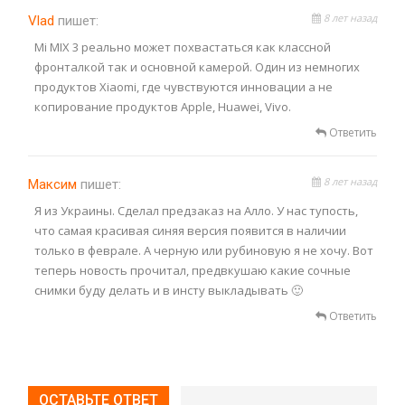
8 лет назад
Vlad
пишет:
Mi MIX 3 реально может похвастаться как классной
фронталкой так и основной камерой. Один из немногих
продуктов Xiaomi, где чувствуются инновации а не
копирование продуктов Apple, Huawei, Vivo.
Ответить
8 лет назад
Максим
пишет:
Я из Украины. Сделал предзаказ на Алло. У нас тупость,
что самая красивая синяя версия появится в наличии
только в феврале. А черную или рубиновую я не хочу. Вот
теперь новость прочитал, предвкушаю какие сочные
снимки буду делать и в инсту выкладывать 🙂
Ответить
ОСТАВЬТЕ ОТВЕТ