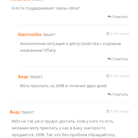
А mi 5x поддерживает связь cdma?
Ответить
8 лет назад
Xiaomishka
пишет:
Аналогичная ситуация и для устройства с кодовым
названием Tiffany.
Ответить
8 лет назад
Анар
пишет:
Могу прислать за 300$ в течение двух дней.
Ответить
8 лет назад
Анар
пишет:
Mi5x не так уж и трудно достать. Если у кого то есть
желание могу прислать у нас в Баку они просто
продаются, 300$. Так что без проблем обращайтесь,