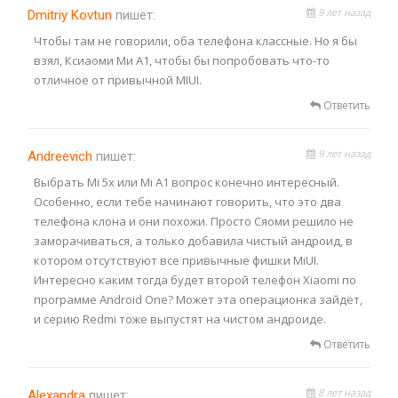
9 лет назад
Dmitriy Kovtun
пишет:
Чтобы там не говорили, оба телефона классные. Но я бы
взял, Ксиаоми Ми А1, чтобы бы попробовать что-то
отличное от привычной MIUI.
Ответить
9 лет назад
Andreevich
пишет:
Выбрать Mi 5x или Mi A1 вопрос конечно интересный.
Особенно, если тебе начинают говорить, что это два
телефона клона и они похожи. Просто Сяоми решило не
заморачиваться, а только добавила чистый андроид, в
котором отсутствуют все привычные фишки MiUI.
Интересно каким тогда будет второй телефон Xiaomi по
программе Android One? Может эта операционка зайдёт,
и серию Redmi тоже выпустят на чистом андроиде.
Ответить
8 лет назад
Alexandra
пишет: