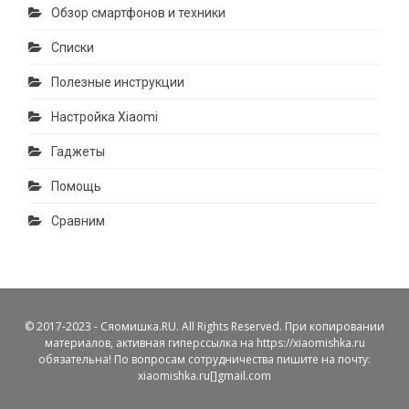
Обзор смартфонов и техники
Списки
Полезные инструкции
Настройка Xiaomi
Гаджеты
Помощь
Сравним
© 2017-2023 - Сяомишка.RU. All Rights Reserved. При копировании
материалов, активная гиперссылка на https://xiaomishka.ru
обязательна! По вопросам сотрудничества пишите на почту:
xiaomishka.ru[]gmail.com