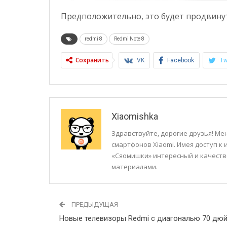
Предположительно, это будет продвинута
redmi 8
Redmi Note 8
Сохранить
VK
Facebook
Tw
Xiaomishka
Здравствуйте, дорогие друзья! Мен
смартфонов Xiaomi. Имея доступ к
«Сяомишки» интересный и качеств
материалами.
ПРЕДЫДУЩАЯ
Новые телевизоры Redmi с диагональю 70 дю