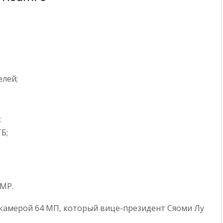
елей;
;
ГБ;
MP.
с камерой 64 МП, который вице-президент Сяоми Лу