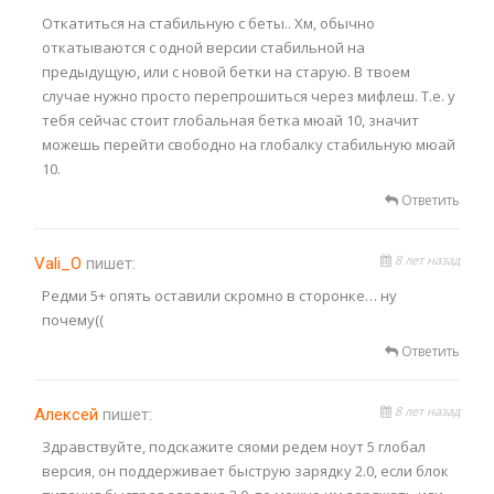
Откатиться на стабильную с беты.. Хм, обычно
откатываются с одной версии стабильной на
предыдущую, или с новой бетки на старую. В твоем
случае нужно просто перепрошиться через мифлеш. Т.е. у
тебя сейчас стоит глобальная бетка мюай 10, значит
можешь перейти свободно на глобалку стабильную мюай
10.
Ответить
8 лет назад
Vali_O
пишет:
Редми 5+ опять оставили скромно в сторонке… ну
почему((
Ответить
8 лет назад
Алексей
пишет:
Здравствуйте, подскажите сяоми редем ноут 5 глобал
версия, он поддерживает быструю зарядку 2.0, если блок