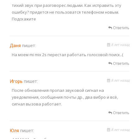
тихий звук при разговорес людьми. Как исправить эту
ошибку? придется не пользоватся телефоном новым.
Подскажите
Ответить
8 лет назад
Даня
пишет:
На моем mi mix 2s перестал работать голосовой поиск..(
Ответить
8 лет назад
Игорь
пишет:
После обновления пропал звуковой сигнал на
уведомления, сообщения почты др., два вибро и всё,
сигнал вызова работает.
Ответить
8 лет назад
Юля
пишет: