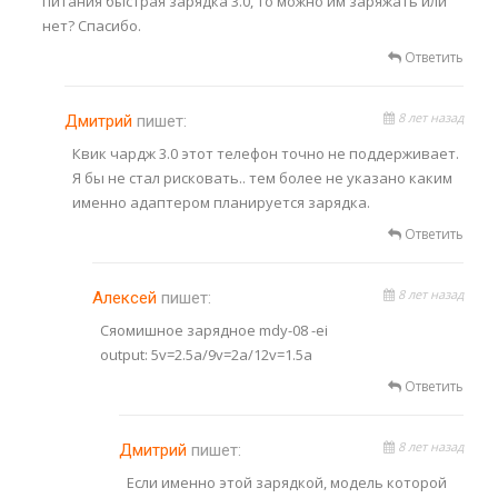
питания быстрая зарядка 3.0, то можно им заряжать или
нет? Спасибо.
Ответить
8 лет назад
Дмитрий
пишет:
Квик чардж 3.0 этот телефон точно не поддерживает.
Я бы не стал рисковать.. тем более не указано каким
именно адаптером планируется зарядка.
Ответить
8 лет назад
Алексей
пишет:
Сяомишное зарядное mdy-08 -ei
output: 5v=2.5a/9v=2a/12v=1.5a
Ответить
8 лет назад
Дмитрий
пишет:
Если именно этой зарядкой, модель которой