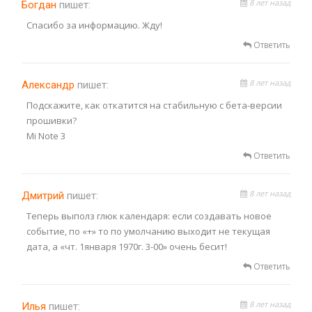
8 лет назад
Богдан
пишет:
Спасибо за информацию. Жду!
Ответить
8 лет назад
Александр
пишет:
Подскажите, как откатится на стабильную с бета-версии
прошивки?
Mi Note 3
Ответить
8 лет назад
Дмитрий
пишет:
Теперь выполз глюк календаря: если создавать новое
событие, по «+» то по умолчанию выходит не текущая
дата, а «чт. 1января 1970г. 3-00» очень бесит!
Ответить
8 лет назад
Илья
пишет: