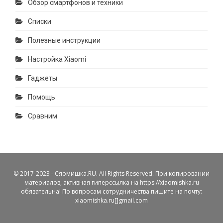
Обзор смартфонов и техники
Списки
Полезные инструкции
Настройка Xiaomi
Гаджеты
Помощь
Сравним
© 2017-2023 - Сяомишка.RU. All Rights Reserved. При копировании
материалов, активная гиперссылка на https://xiaomishka.ru
обязательна! По вопросам сотрудничества пишите на почту:
xiaomishka.ru[]gmail.com