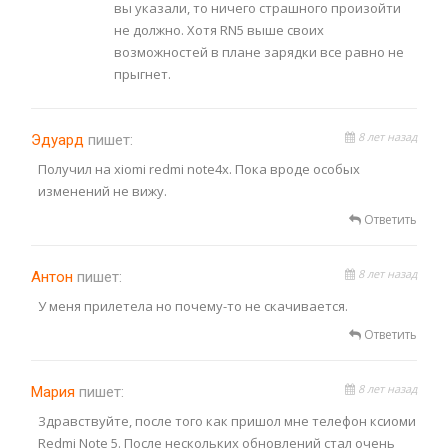
вы указали, то ничего страшного произойти
не должно. Хотя RN5 выше своих
возможностей в плане зарядки все равно не
прыгнет.
8 лет назад
Эдуард
пишет:
Получил на xiomi redmi note4x. Пока вроде особых
изменений не вижу.
Ответить
8 лет назад
Антон
пишет:
У меня прилетела но почему-то не скачивается.
Ответить
8 лет назад
Мария
пишет:
Здравствуйте, после того как пришол мне телефон ксиоми
Redmi Note 5. После нескольких обновлений стал очень