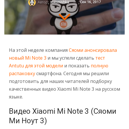
Сен 16, 2017
Автор:
Xiaomishka
На этой неделе компания
Сяоми анонсировала
новый Mi Note 3
и мы успели сделать
тест
Antutu для этой модели
и показать
полную
распаковку
смартфона. Сегодня мы решили
подготовить для наших читателей подборку
качественных видео Xiaomi Mi Note 3 на русском
языке.
Видео Xiaomi Mi Note 3 (Сяоми
Ми Ноут 3)