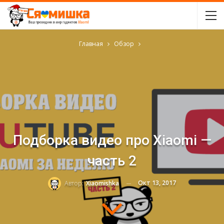
Главная
Обзор
Подборка видео про Xiaomi —
часть 2
Окт 13, 2017
Автор:
Xiaomishka