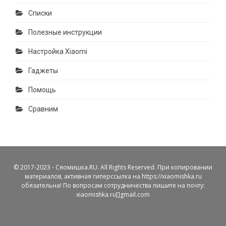
Списки
Полезные инструкции
Настройка Xiaomi
Гаджеты
Помощь
Сравним
© 2017-2023 - Сяомишка.RU. All Rights Reserved. При копировании
материалов, активная гиперссылка на https://xiaomishka.ru
обязательна! По вопросам сотрудничества пишите на почту:
xiaomishka.ru[]gmail.com