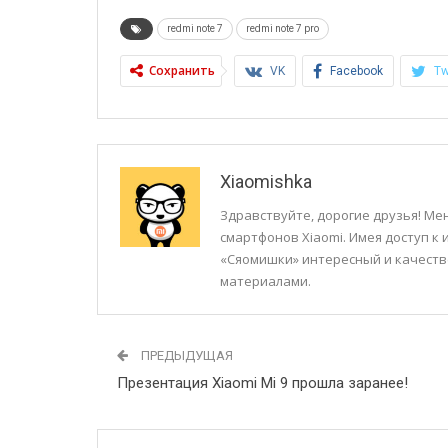
redmi note 7
redmi note 7 pro
Сохранить
VK
Facebook
Tw
Xiaomishka
Здравствуйте, дорогие друзья! Мен
смартфонов Xiaomi. Имея доступ к
«Сяомишки» интересный и качеств
материалами.
ПРЕДЫДУЩАЯ
Презентация Xiaomi Mi 9 прошла заранее!