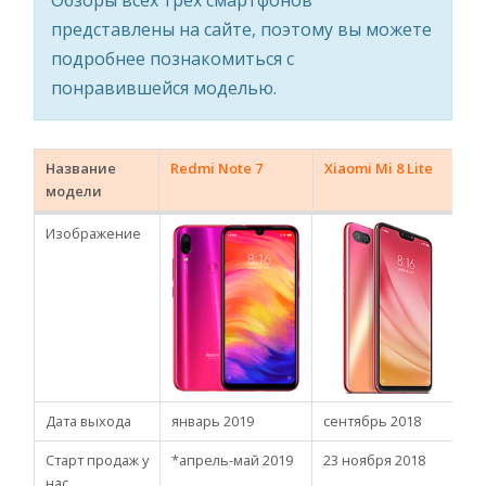
Обзоры всех трёх смартфонов
представлены на сайте, поэтому вы можете
подробнее познакомиться с
понравившейся моделью.
Название
Redmi Note 7
Xiaomi Mi 8 Lite
модели
N
Название
Redmi Note 7
Xiaomi Mi 8 Lite
X
Изображение
модели
N
Дата выхода
январь 2019
сентябрь 2018
с
Старт продаж у
*апрель-май 2019
23 ноября 2018
с
нас
2