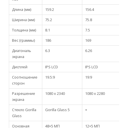
Длина (мм)
159.2
156.4
1
Ширина (мм)
75.2
75.8
7
Толщина (мм)
8.1
7.5
8
Вес (граммы)
186
169
1
Диагональ
6.3
6.26
6
экрана
Дисплей
IPS LCD
IPS LCD
I
Соотношение
19.5:9
19:9
1
сторон
Разрешение
1080 x 2340
1080 x 2280
1
экрана
Стекло Gorilla
Gorilla Glass 5
+
+
Glass
Основная
48+5 МП
12+5 МП
1