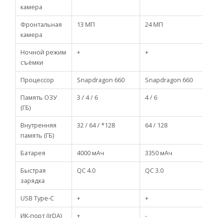
камера
Фронтальная
13 МП
24 МП
2
камера
Ночной режим
+
+
-
съёмки
Процессор
Snapdragon 660
Snapdragon 660
S
Память ОЗУ
3 / 4 / 6
4 / 6
3 
(ГБ)
Внутренняя
32 / 64 / *128
64 / 128
3
память (ГБ)
Батарея
4000 мАч
3350 мАч
4
Быстрая
QC 4.0
QC 3.0
зарядка
USB Type-C
+
+
-
ИК-порт (IrDA)
+
-
+