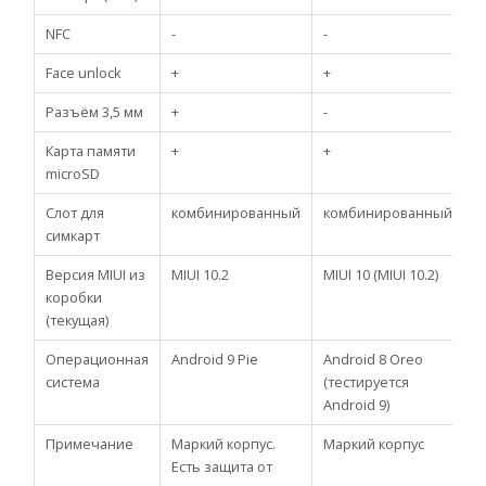
NFC
-
-
-
Face unlock
+
+
+
Разъём 3,5 мм
+
-
+
Карта памяти
+
+
+
microSD
Слот для
комбинированный
комбинированный
к
симкарт
Версия MIUI из
MIUI 10.2
MIUI 10 (MIUI 10.2)
M
коробки
(текущая)
Операционная
Android 9 Pie
Android 8 Oreo
A
система
(тестируется
Android 9)
Примечание
Маркий корпус.
Маркий корпус
З
Есть защита от
м