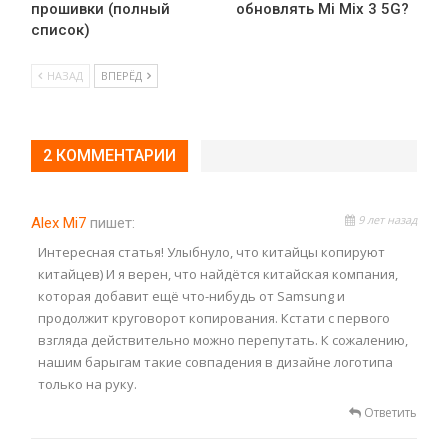
прошивки (полный
обновлять Mi Mix 3 5G?
список)
НАЗАД
ВПЕРЁД
2 КОММЕНТАРИИ
9 лет назад
Alex Mi7
пишет:
Интересная статья! Улыбнуло, что китайцы копируют
китайцев) И я верен, что найдётся китайская компания,
которая добавит ещё что-нибудь от Samsung и
продолжит круговорот копирования. Кстати с первого
взгляда действительно можно перепутать. К сожалению,
нашим барыгам такие совпадения в дизайне логотипа
только на руку.
Ответить