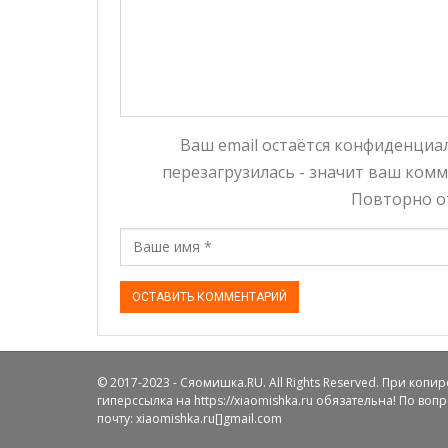
Ваш email остаётся конфиденциал
перезагрузилась - значит ваш комм
Повторно от
© 2017-2023 - Сяомишка.RU. All Rights Reserved. При коп
гиперссылка на https://xiaomishka.ru обязательна! По во
почту: xiaomishka.ru[]gmail.com