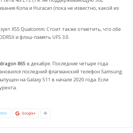
 сеть 4G LTE (т.е. не поддерживающую 5G).
ания Kona и Huracan (пока не известно, какой из
зует X55 Qualcomm. Стоит также отметить, что обе
DR5X и флэш-память UFS 3.0.
dragon 865
в декабре. Последние четыре года
ановился последний флагманский телефон Samsung.
ущен на Galaxy S11 в начале 2020 года. Если
урента.
itter
Google+