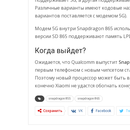
поддерживает 5G, а другая поддерживает
Различные варианты имеют кодовые назв
вариантов поставляется с модемом 5G).
Модем 5G внутри Snapdragon 865 исполь
версии SD 865 поддерживают память LPD
Когда выйдет?
Ожидается, что Qualcomm выпустит
Snap
первым телефоном с новым чипсетом ст
Поэтому новый процессор может быть вып
конечно Xiaomi не удастся обогнать конк
snapdragon 855
snapdragon 865
Сохранить
VK
Facebook
Tw