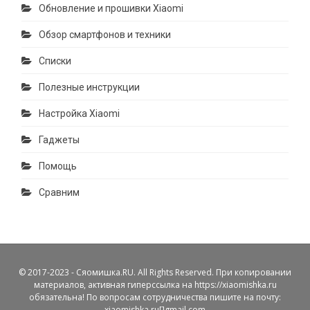
Обновление и прошивки Xiaomi
Обзор смартфонов и техники
Списки
Полезные инструкции
Настройка Xiaomi
Гаджеты
Помощь
Сравним
© 2017-2023 - Сяомишка.RU. All Rights Reserved. При копировании
материалов, активная гиперссылка на https://xiaomishka.ru
обязательна! По вопросам сотрудничества пишите на почту:
xiaomishka.ru[]gmail.com