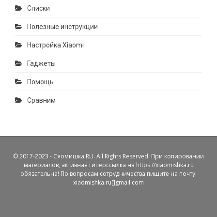
Списки
Полезные инструкции
Настройка Xiaomi
Гаджеты
Помощь
Сравним
© 2017-2023 - Сяомишка.RU. All Rights Reserved. При копировании
материалов, активная гиперссылка на https://xiaomishka.ru
обязательна! По вопросам сотрудничества пишите на почту:
xiaomishka.ru[]gmail.com