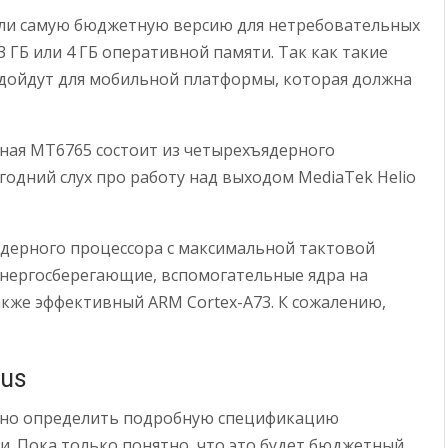
али самую бюджетную версию для нетребовательных
3 ГБ или 4 ГБ оперативной памяти. Так как такие
дойдут для мобильной платформы, которая должна
нная MT6765 состоит из четырехъядерного
годний слух про работу над выходом MediaTek Helio
-ядерного процессора с максимальной тактовой
 энергосберегающие, вспомогательные ядра на
акже эффективный ARM Cortex-A73. К сожалению,
tus
удно определить подробную спецификацию
и. Пока только понятно, что это будет бюджетный