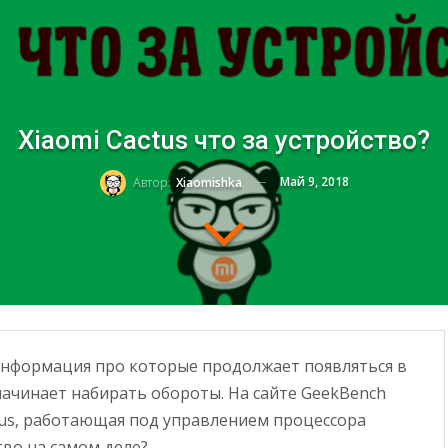
Xiaomi Cactus что за устройство?
Май 9, 2018
Автор:
Xiaomishka
информация про которые продолжает появляться в
начинает набирать обороты. На сайте GeekBench
tus, работающая под управлением процессора
тво на самом деле?