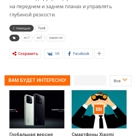
на переднем и заднем планах и управлять
глубиной резкости.
С помощью
Пруф
mi 7
mi7
xiaomi mi
Сохранить
VK
Facebook
ВАМ БУДЕТ ИНТЕРЕСНО!
Все
Глобальная версия
Смартфоны Xiaomi