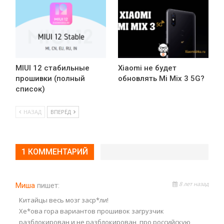
MIUI 12 стабильные
Xiaomi не будет
прошивки (полный
обновлять Mi Mix 3 5G?
список)
НАЗАД
ВПЕРЁД
1 КОММЕНТАРИЙ
8 лет назад
Миша
пишет:
Китайцы весь мозг заср*ли!
Хе*ова гора вариантов прошивок загрузчик
разблокирован и не разблокирован, про российскую