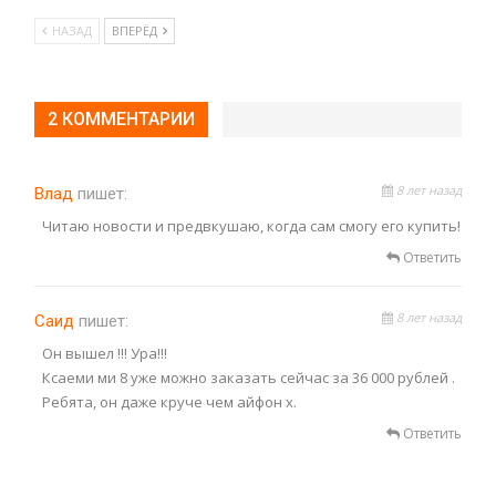
НАЗАД
ВПЕРЁД
2 КОММЕНТАРИИ
8 лет назад
Влад
пишет:
Читаю новости и предвкушаю, когда сам смогу его купить!
Ответить
8 лет назад
Саид
пишет:
Он вышел !!! Ура!!!
Ксаеми ми 8 уже можно заказать сейчас за 36 000 рублей .
Ребята, он даже круче чем айфон х.
Ответить