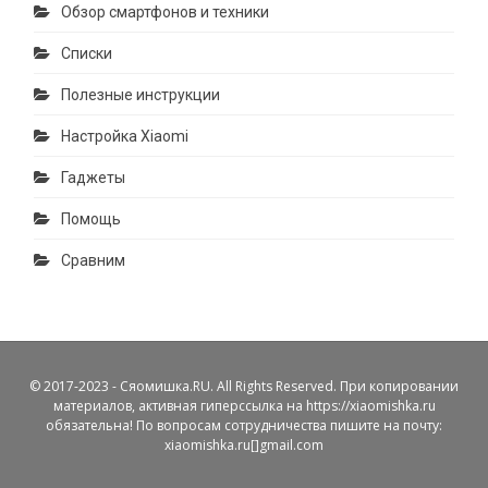
Обзор смартфонов и техники
Списки
Полезные инструкции
Настройка Xiaomi
Гаджеты
Помощь
Сравним
© 2017-2023 - Сяомишка.RU. All Rights Reserved. При копировании
материалов, активная гиперссылка на https://xiaomishka.ru
обязательна! По вопросам сотрудничества пишите на почту:
xiaomishka.ru[]gmail.com