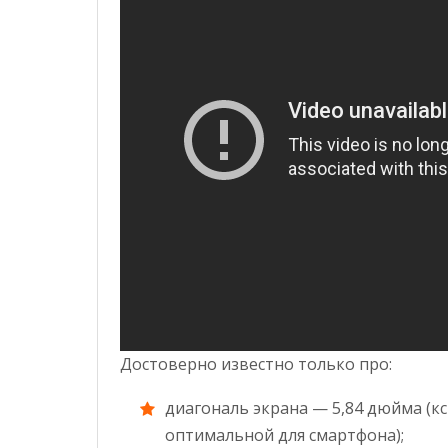
Достоверно известно только про:
диагональ экрана — 5,84 дюйма (к
оптимальной для смартфона);