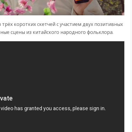
 трёх коротких скетчей с участием двух позитивных
ные сцены из китайского народного фольклора.