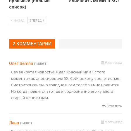
прошивки (полный
обновлять Mi Mix 3 5G?
список)
НАЗАД
ВПЕРЁД
2 КОММЕНТАРИИ
9 лет назад
Олег Semmi
пишет:
Самая крутая новость!! Ждал красный ми а1 с того
момента как анонсировали 5Х. Сейчас хожу с золотистым.
Смотрится конечно солидно и сам телефон мне нравится.
Но когда появится этот цвет, однозначно его куплю, а
старый жене отдам.
Ответить
9 лет назад
Лана
пишет: