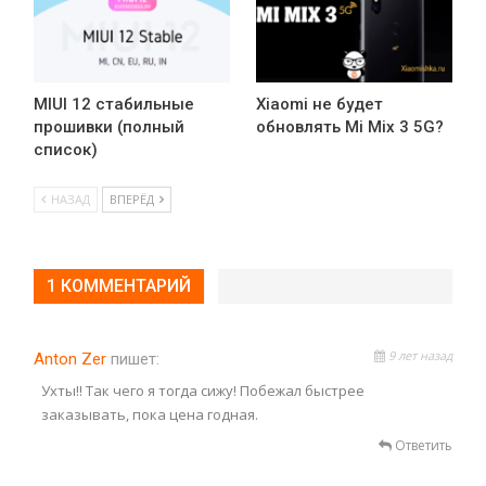
MIUI 12 стабильные
Xiaomi не будет
прошивки (полный
обновлять Mi Mix 3 5G?
список)
НАЗАД
ВПЕРЁД
1 КОММЕНТАРИЙ
9 лет назад
Anton Zer
пишет:
Ухты!! Так чего я тогда сижу! Побежал быстрее
заказывать, пока цена годная.
Ответить