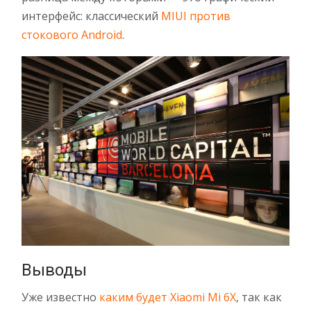
интерфейс: классический
MIUI против
стокового Android
.
Выводы
Уже известно
каким будет Xiaomi Mi 6X
, так как